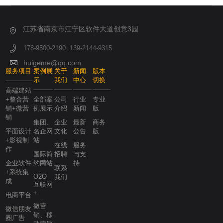
江苏省南京市江宁区软件大道创意3园
178-9500-2190 139-2144-9315
huigeme@qq.com
服务项目
案例展
关于
新闻
版本
示
我们
中心
切换
高端建站
+整合营
全部案
公司
行业
专业
销+微营
例展示
介绍
新闻
版
销
集团、
企业
最新
商务
平面设计
名企网
文化
公告
版
+影视制
站
在线
服务
作
国际简
招聘
与支
企业软件
约网站
持
联系
+系统集
O2O
我们
成
互联网
+
电商平台
微营
微信朋友
销、移
圈广告