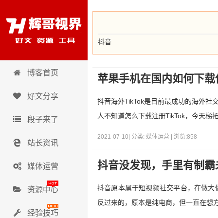
抖音
辉哥视界
博客首页
苹果手机在国内如何下载使
好文分享
抖音海外TikTok是目前最成功的海
人不知道怎么下载注册TikTok，今天梯拓
段子来了
2021-07-10| 分类: 媒体运营 | 浏览:858
站长资讯
抖音没发现，手里有制霸
媒体运营
抖音原本属于短视频社交平台，在做大
资源中心
反过来的，原本是纯电商，但一直在想方设
经验技巧