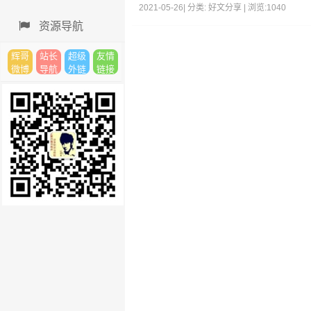
2021-05-26| 分类: 好文分享 | 浏览:1040
资源导航
辉哥
站长
超级
友情
微博
导航
外链
链接